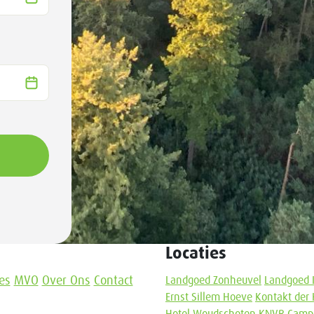
Locaties
es
MVO
Over Ons
Contact
Landgoed Zonheuvel
Landgoed 
Ernst Sillem Hoeve
Kontakt der