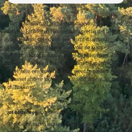
“Het was allemaal prima qua omgeving, voeding en
service. Faciliteiten zijn goed. Erg prettig dat het
verschillende gebouwen zijn. Komt daardoor
kleinschalig over. Hogeschool voor de Kunsten
Utrecht komt natuurlijk vaker bij jullie, maar ik zal
Landgoed de Horst zeker aanraden bij anderen. En ik
weet jullie een volgende keer weer te vinden. Ik ken
ook veel andere locaties, maar vind deze vaak groot
of ‘hokkerig’.
Iet Botterweg
Hogeschool voor de Kunsten Utrecht
‘Een fantastische locatie voor onze diverse