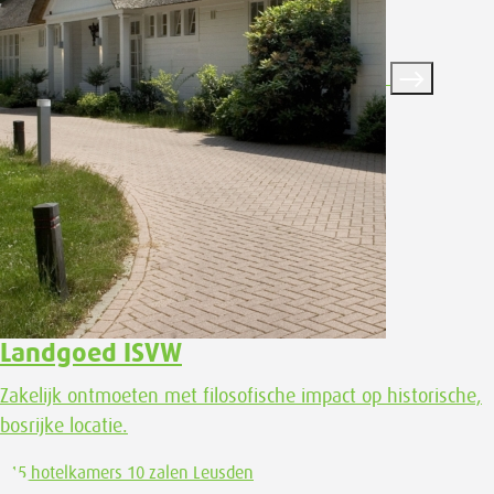
Landgoed ISVW
Zakelijk ontmoeten met filosofische impact op historische,
bosrijke locatie.
115 hotelkamers
10 zalen
Leusden