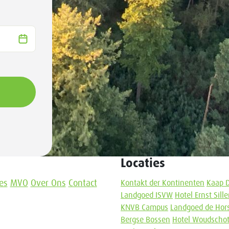
Locaties
es
MVO
Over Ons
Contact
Kontakt der Kontinenten
Kaap 
Landgoed ISVW
Hotel Ernst Sil
KNVB Campus
Landgoed de Hor
Bergse Bossen
Hotel Woudscho