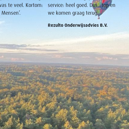
was te veel. Kortom:
service: heel goed. Dus…top en
e Mensen’.
we komen graag terug.
Rezulto Onderwijsadvies B.V.