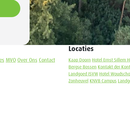
Locaties
es
MVO
Over Ons
Contact
Kaap Doorn
Hotel Ernst Sillem 
Bergse Bossen
Kontakt der Kon
Landgoed ISVW
Hotel Woudsch
Zonheuvel
KNVB Campus
Landg