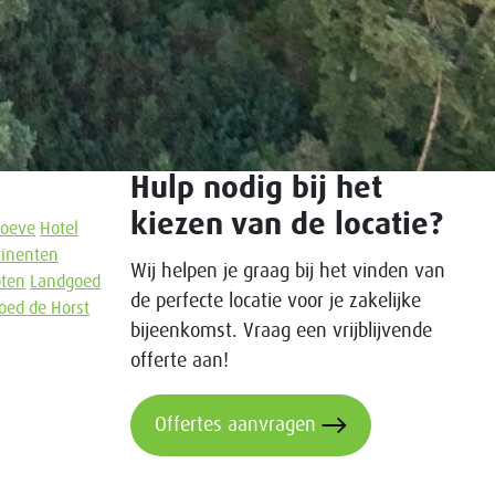
Hulp nodig bij het
kiezen van de locatie?
Hoeve
Hotel
tinenten
Wij helpen je graag bij het vinden van
oten
Landgoed
de perfecte locatie voor je zakelijke
oed de Horst
bijeenkomst. Vraag een vrijblijvende
offerte aan!
Offertes aanvragen