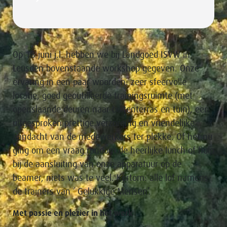
Op 18 juni j.l. hebben we bij Landgoed ISVW in
Leusden bovenstaande workshop gegeven. Onze
ervaring in een paar woorden: zeer sfeervolle
locatie, goed geoutilleerde trainingsruimte (met
openslaande deuren naar buitenterras en tuin), een
uitgesproken prettige verzorging en vriendelijke
aandacht van de medewerkers ter plekke. Of het nu
ging om een vraag rondom de heerlijke lunch of hulp
bij de aansluiting van onze apparatuur op de
beamer, niets was te veel. Kortom: alle lof namens
de trainers van ‘ Gelukkige Mensen’.
Met passie en plezier in het werk