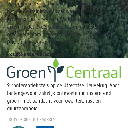
Wij hebben het verblijf als heel plezierig ervaren.Wat
betreft de training: de zaal was ruim genoeg en
prettig om in te werken. Wat betreft de
accommodatie: de kamers waren uitstekend en het
eten werd alom geprezen. De service: heel goed.
Dus…top en we komen graag terug.
Rezulto Onderwijsadvies B.V.
9 conferentiehotels op de Utrechtse Heuvelrug. Voor
buitengewoon zakelijk ontmoeten in inspirerend
groen, met aandacht voor kwaliteit, rust en
duurzaamheid.
TROTS OP ONZE KEURMERKEN