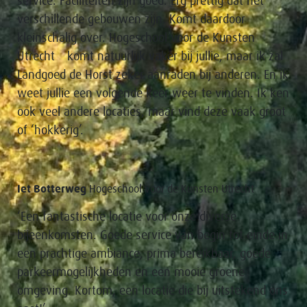
service. Faciliteiten zijn goed. Erg prettig dat het
verschillende gebouwen zijn. Komt daardoor
kleinschalig over. Hogeschool voor de Kunsten
Utrecht komt natuurlijk vaker bij jullie, maar ik zal
Landgoed de Horst zeker aanraden bij anderen. En ik
weet jullie een volgende keer weer te vinden. Ik ken
ook veel andere locaties, maar vind deze vaak groot
of ‘hokkerig’.
Iet Botterweg
Hogeschool voor de Kunsten Utrecht
‘Een fantastische locatie voor onze diverse
bijeenkomsten. Goede service van begin tot einde in
een prachtige ambiance, prima bereikbaar, goede
parkeermogelijkheden en een mooie groene
omgeving. Kortom, een locatie die bij uitstekend ons