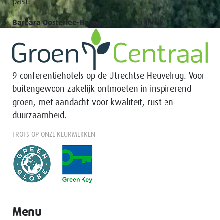
past!’
Barbara Oosterlee-Hagen
Managementboek
9 conferentiehotels op de Utrechtse Heuvelrug. Voor
buitengewoon zakelijk ontmoeten in inspirerend
groen, met aandacht voor kwaliteit, rust en
duurzaamheid.
TROTS OP ONZE KEURMERKEN
Menu