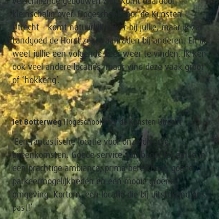
verschillende gebouwen zijn. Komt daardoor
kleinschalig over. Hogeschool voor de Kunsten
Utrecht komt natuurlijk vaker bij jullie, maar ik zal
Landgoed de Horst zeker aanraden bij anderen. En ik
weet jullie een volgende keer weer te vinden. Ik ken
ook veel andere locaties, maar vind deze vaak groot
of ‘hokkerig’.
Iet Botterweg
Hogeschool voor de Kunsten Utrecht
‘Een fantastische locatie voor onze diverse
bijeenkomsten. Goede service van begin tot einde in
een prachtige ambiance, prima bereikbaar, goede
parkeermogelijkheden en een mooie groene
omgeving. Kortom, een locatie die bij uitstekend ons
past!’