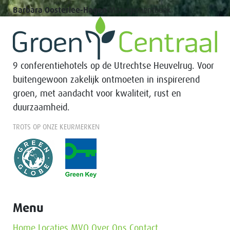
Barbara Oosterlee-Hagen
Managementboek
9 conferentiehotels op de Utrechtse Heuvelrug. Voor
buitengewoon zakelijk ontmoeten in inspirerend
groen, met aandacht voor kwaliteit, rust en
duurzaamheid.
TROTS OP ONZE KEURMERKEN
Menu
Home
Locaties
MVO
Over Ons
Contact