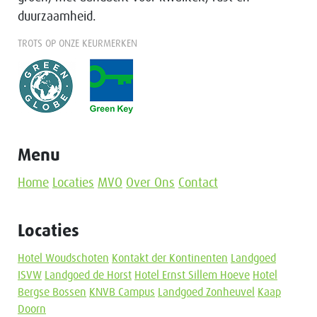
duurzaamheid.
TROTS OP ONZE KEURMERKEN
Menu
Home
Locaties
MVO
Over Ons
Contact
Locaties
Hotel Woudschoten
Kontakt der Kontinenten
Landgoed
ISVW
Landgoed de Horst
Hotel Ernst Sillem Hoeve
Hotel
Bergse Bossen
KNVB Campus
Landgoed Zonheuvel
Kaap
Doorn