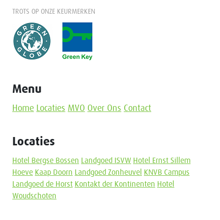
TROTS OP ONZE KEURMERKEN
Menu
Home
Locaties
MVO
Over Ons
Contact
Locaties
Hotel Bergse Bossen
Landgoed ISVW
Hotel Ernst Sillem
Hoeve
Kaap Doorn
Landgoed Zonheuvel
KNVB Campus
Landgoed de Horst
Kontakt der Kontinenten
Hotel
Woudschoten